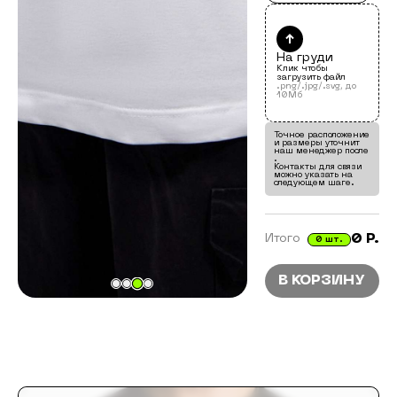
↑
На груди
Клик чтобы
загрузить файл
.png/.jpg/.svg, до
10Мб
Точное расположение
и размеры уточнит
наш менеджер после
.
Контакты для связи
можно указать на
следующем шаге.
0
Р.
Итого
0
шт.
В КОРЗИНУ