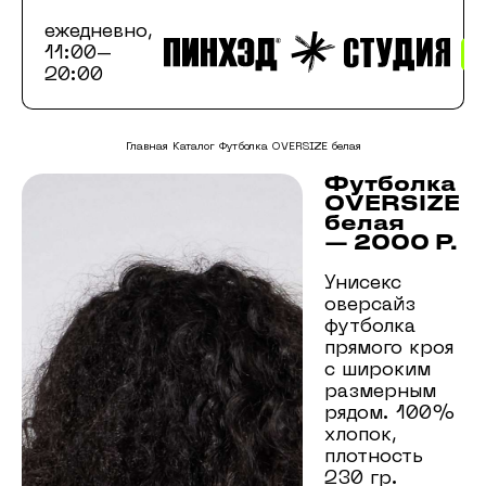
ежедневно,
11:00–
20:00
Главная
Каталог
Футболка OVERSIZE белая
Футболка
OVERSIZE
белая
—
2000
P.
Унисекс
оверсайз
футболка
прямого кроя
с широким
размерным
рядом. 100%
хлопок,
плотность
230 гр.