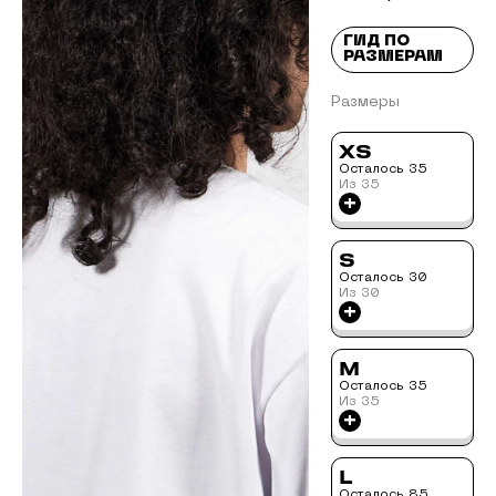
ГИД ПО
РАЗМЕРАМ
Размеры
XS
Осталось
35
Из
35
+
S
Осталось
30
Из
30
+
M
Осталось
35
Из
35
+
L
Осталось
85