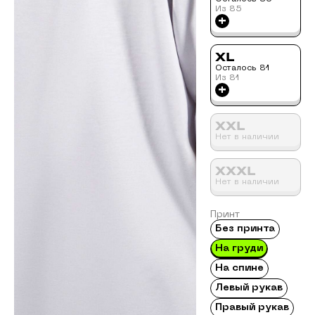
Из
85
+
XL
Осталось
81
Из
81
+
XXL
Нет в наличии
XXXL
Нет в наличии
Принт
Без принта
На груди
На спине
Левый рукав
Правый рукав